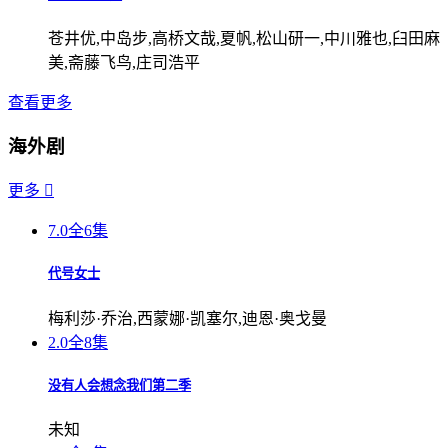
苍井优,中岛步,高桥文哉,夏帆,松山研一,中川雅也,臼田麻
美,斋藤飞鸟,庄司浩平
查看更多
海外剧
更多

7.0
全6集
代号女士
梅利莎·乔治,西蒙娜·凯塞尔,迪恩·奥戈曼
2.0
全8集
没有人会想念我们第二季
未知