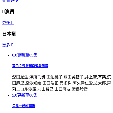
查看更多

演员
更多

日本剧
更多

6.0
更新至05集
夏色之云掀起恋爱与风暴
深田龙生,浮所飞贵,田边桃子,羽田美智子,井上肇,有楽,滨
田麻里,原沙知绘,田口浩正,元冬树,阿久津仁爱,丈太郎,戸
苅ニコル沙羅,丸山智己,山口麻友,猪俣玲音
5.0
更新至06集
只是一起吃顿饭