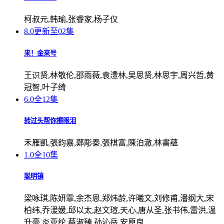
柯叔元,韩瑜,张睿家,杨子仪
8.0
更新至02集
来！金来号
王识贤,林敬伦,邵雨薇,袁澧林,吴思贤,林思宇,周兴哲,黄
冠智,叶子绮
6.0
全12集
转过头帮你擦眼泪
禾雁凱,張鈞嘉,鄭彫秦,張棋富,陳泊澈,林書蘊
1.0
全10集
聪明镇
梁咏琪,陈妍霏,余杰恩,郑炜龄,许曦文,刘修甫,潘纲大,宋
柏纬,乔湲媛,邱以太,赵文瑄,天心,唐从圣,张书伟,雷洪,温
升豪,炎亚纶,蔡淑臻,孙沁岳,安原良