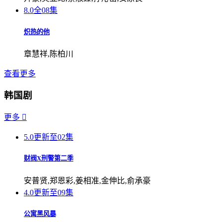
8.0
全08集
炽热的他
章慧祥,陈柏川
查看更多
韩国剧
更多

5.0
更新至02集
财阀X刑警第二季
安普贤,郑恩彩,姜相准,金伸比,俞承豪
4.0
更新至09集
公寓黑风暴