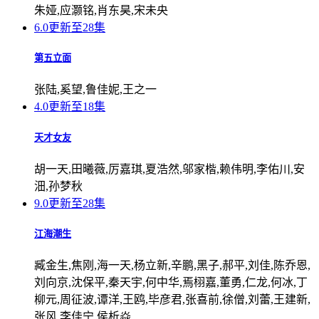
朱娅,应灏铭,肖东昊,宋未央
6.0
更新至28集
第五立面
张陆,奚望,鲁佳妮,王之一
4.0
更新至18集
天才女友
胡一天,田曦薇,厉嘉琪,夏浩然,邬家楷,赖伟明,李佑川,安
沺,孙梦秋
9.0
更新至28集
江海潮生
臧金生,焦刚,海一天,杨立新,辛鹏,黑子,郝平,刘佳,陈乔恩,
刘向京,沈保平,秦天宇,何中华,焉栩嘉,董勇,仁龙,何冰,丁
柳元,周征波,谭洋,王鸥,毕彦君,张喜前,徐僧,刘蕾,王建新,
张风,李佳宁,侯析焱