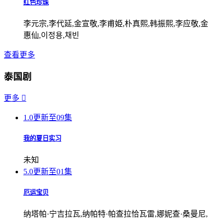
红色珍珠
李元宗,李代延,金宣敬,李甫姫,朴真熙,韩振熙,李应敬,金
惠仙,이정용,채빈
查看更多
泰国剧
更多

1.0
更新至09集
我的夏日实习
未知
5.0
更新至01集
厄运宝贝
纳塔帕·宁吉拉瓦,纳帕特·帕查拉恰瓦雷,娜妮查·桑曼尼,