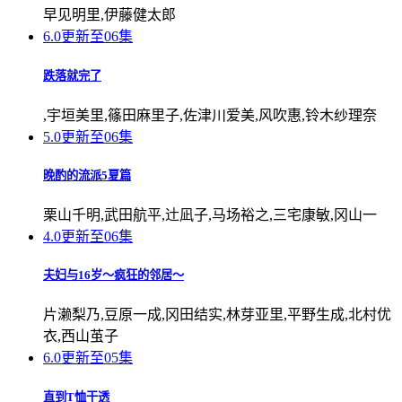
早见明里,伊藤健太郎
6.0
更新至06集
跌落就完了
,宇垣美里,篠田麻里子,佐津川爱美,风吹惠,铃木纱理奈
5.0
更新至06集
晚酌的流派5夏篇
栗山千明,武田航平,辻凪子,马场裕之,三宅康敏,冈山一
4.0
更新至06集
夫妇与16岁～疯狂的邻居～
片濑梨乃,豆原一成,冈田结实,林芽亚里,平野生成,北村优
衣,西山茧子
6.0
更新至05集
直到T恤干透