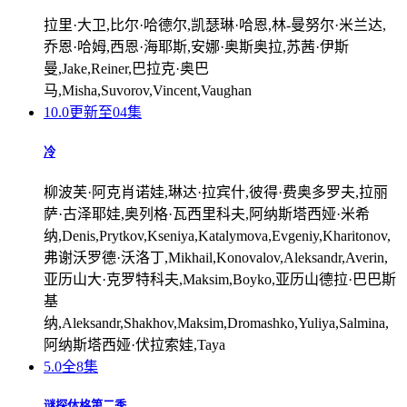
拉里·大卫,比尔·哈德尔,凯瑟琳·哈恩,林-曼努尔·米兰达,
乔恩·哈姆,西恩·海耶斯,安娜·奥斯奥拉,苏茜·伊斯
曼,Jake,Reiner,巴拉克·奥巴
马,Misha,Suvorov,Vincent,Vaughan
10.0
更新至04集
冷
柳波芙·阿克肖诺娃,琳达·拉宾什,彼得·费奥多罗夫,拉丽
萨·古泽耶娃,奥列格·瓦西里科夫,阿纳斯塔西娅·米希
纳,Denis,Prytkov,Kseniya,Katalymova,Evgeniy,Kharitonov,
弗谢沃罗德·沃洛丁,Mikhail,Konovalov,Aleksandr,Averin,
亚历山大·克罗特科夫,Maksim,Boyko,亚历山德拉·巴巴斯
基
纳,Aleksandr,Shakhov,Maksim,Dromashko,Yuliya,Salmina,
阿纳斯塔西娅·伏拉索娃,Taya
5.0
全8集
谜探休格第二季