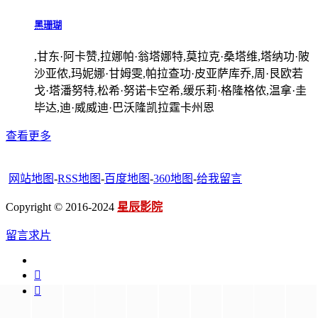
黑珊瑚
,甘东·阿卡赞,拉娜帕·翁塔娜特,莫拉克·桑塔维,塔纳功·陂
沙亚侬,玛妮娜·甘姆雯,帕拉查功·皮亚萨库乔,周·艮欧若
戈·塔潘努特,松希·努诺卡空希,缓乐莉·格隆格侬,温拿·圭
毕达,迪·威威迪·巴沃隆凯拉霆卡州恩
查看更多
网站地图
-
RSS地图
-
百度地图
-
360地图
-
给我留言
Copyright © 2016-2024
星辰影院
留言求片

