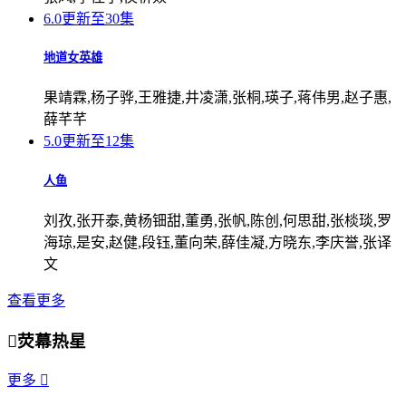
6.0
更新至30集
地道女英雄
果靖霖,杨子骅,王雅捷,井凌潇,张桐,瑛子,蒋伟男,赵子惠,
薛芊芊
5.0
更新至12集
人鱼
刘孜,张开泰,黄杨钿甜,董勇,张帆,陈创,何思甜,张棪琰,罗
海琼,是安,赵健,段钰,董向荣,薛佳凝,方晓东,李庆誉,张译
文
查看更多

荧幕热星
更多
