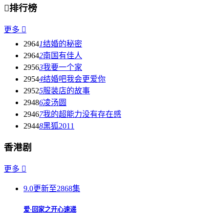

排行榜
更多

2964
1
结婚的秘密
2964
2
南国有佳人
2956
3
我要一个家
2954
4
结婚吧我会更爱你
2952
5
服装店的故事
2948
6
凌汤圆
2946
7
我的超能力没有存在感
2944
8
黑狐2011
香港剧
更多

9.0
更新至2868集
爱·回家之开心速递