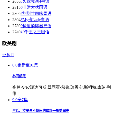
2855
5
火速救兵4粤语
2815
6
非常大状国语
2806
7
甜甜廿四味粤语
2804
8
My盛Lady粤语
2789
9
极度俏郎君粤语
2740
10
千王之王国语
欧美剧
更多

6.0
更新至01集
林间鸽踪
崔茜·史皮瑞达可斯,翠西亚·希弗,瑞恩·诺斯柯特,库珀·利
维
9.0
全7集
生活、拉里与不快乐的追求一部美国史