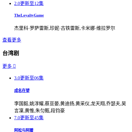
2.0
更新至12集
TheLoyaltyGame
杰里科·罗萨雷斯,珍妮·古铁雷斯,卡米娜·维拉罗尔
查看更多
台湾剧
更多

3.0
更新至06集
成名在望
李国毅,姚淳耀,蔡亘晏,黄迪扬,黄采仪,龙天翔,乔瑟夫,吴
言凜,黄惟,朱匀甄,段钧豪
7.0
更新至45集
阿松与阿暖