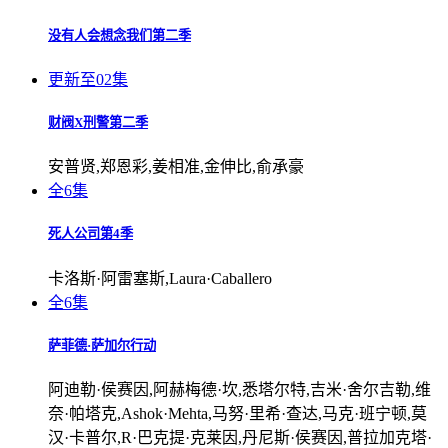
没有人会想念我们第二季
更新至02集
财阀X刑警第二季
安普贤,郑恩彩,姜相准,金伸比,俞承豪
全6集
死人公司第4季
卡洛斯·阿雷塞斯,Laura·Caballero
全6集
萨菲德·萨加尔行动
阿迪勒·侯赛因,阿赫梅德·坎,悉塔尔特,吉米·舍尔吉勒,维
奈·帕塔克,Ashok·Mehta,马努·里希·查达,马克·班宁顿,莫
汉·卡普尔,R·巴克提·克莱因,丹尼斯·侯赛因,普拉加克塔·