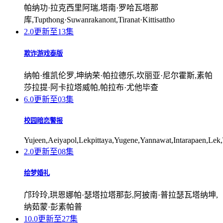
帕纳功·拉克西里阿瑞,塔南·罗哈瓦塔那
库,Tupthong·Suwanrakanont,Tiranat·Kittisattho
2.0
更新至13集
欺诈游戏泰版
纳帕·维凯伦罗,坤纳荣·帕拉德乐,坎丽亚·尼尔霍斯,素帕
莎拉提·阿卡拉塔威帕,帕拉布·尤他毕查
6.0
更新至03集
校园暗恋警报
Yujeen,Aeiyapol,Lekpittaya,Yugene,Yannawat,Intarapaen,Le
2.0
更新至08集
绘梦婚礼
邝玲玲,珙恩娜帕·瑟塔拉塔那彭,阿披南·普拉瑟瓦塔纳坤,
纳茹蒙·彭素帕普
10.0
更新至27集