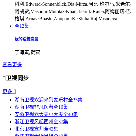
科利,Edward·Sonnenblick,Dia·Mirza,阿比·维尔马,米希尔·
阿胡贾,Masoom·Mumtaz·Khan,Taaruk·Raina,阿姆丽塔·巴
格琪,Arnav·Bhasin,Anupam·K.·Sinha,Raj·Vasudeva
全12集
我的荒糖恋爱
丁海寅,贺营
查看更多

卫视同步
更多

湖南卫视
欢迎来到麦乐村
全35集
湖南卫视
非凡医者
全16集
安徽卫视
老大夫小大夫
全40集
浙江卫视
风起西州
全37集
北京卫视
宣判
全42集