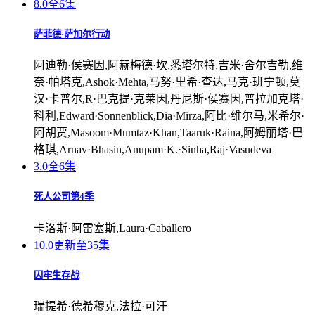
8.0
全6集
萨菲德·萨加尔行动
阿迪勒·侯赛因,阿赫梅德·坎,悉塔尔特,吉米·舍尔吉勒,维
奈·帕塔克,Ashok·Mehta,马努·里希·查达,马克·班宁顿,莫
汉·卡普尔,R·巴克提·克莱因,丹尼斯·侯赛因,普拉加克塔·
科利,Edward·Sonnenblick,Dia·Mirza,阿比·维尔马,米希尔·
阿胡贾,Masoom·Mumtaz·Khan,Taaruk·Raina,阿姆丽塔·巴
格琪,Arnav·Bhasin,Anupam·K.·Sinha,Raj·Vasudeva
3.0
全6集
死人公司第4季
卡洛斯·阿雷塞斯,Laura·Caballero
10.0
更新至35集
囚牢生存战
瑞提希·德希穆克,法拉·可汗