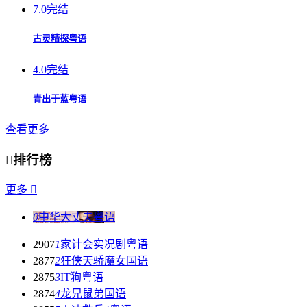
7.0
完结
古灵精探粤语
4.0
完结
青出于蓝粤语
查看更多

排行榜
更多

0
中华大丈夫粤语
2907
1
家计会实况剧粤语
2877
2
狂侠天骄魔女国语
2875
3
IT狗粤语
2874
4
龙兄鼠弟国语