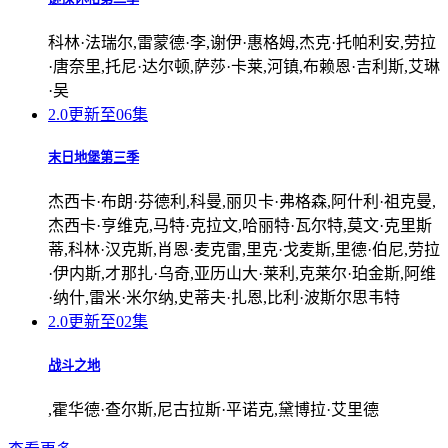
科林·法瑞尔,雷蒙德·李,谢伊·惠格姆,杰克·托帕利安,劳拉
·唐奈里,托尼·达尔顿,萨莎·卡莱,河镇,布赖恩·吉利斯,艾琳
·吴
2.0
更新至06集
末日地堡第三季
杰西卡·布朗·芬德利,科曼,丽贝卡·弗格森,阿什利·祖克曼,
杰西卡·亨维克,马特·克拉文,哈丽特·瓦尔特,莫文·克里斯
蒂,科林·汉克斯,肖恩·麦克雷,里克·戈麦斯,里德·伯尼,劳拉
·伊内斯,才那扎·乌奇,亚历山大·莱利,克莱尔·珀金斯,阿维
·纳什,雷米·米尔纳,史蒂夫·扎恩,比利·波斯尔思韦特
2.0
更新至02集
战斗之地
,霍华德·查尔斯,尼古拉斯·平诺克,黛博拉·艾里德