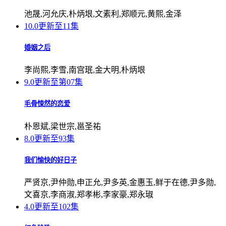
池晟,河允庆,朴炳垠,文素利,郑顺元,黄熙,金泽
10.0
更新至11集
婚姻之后
李尚熙,李雪,南宫珉,金大明,朴炳垠
9.0
更新至第07集
毛骨悚然的恋爱
朴恩斌,梁世宗,邕圣祐
8.0
更新至93集
我们愉快的好日子
严贤京,尹仲勋,申正允,尹多英,金惠玉,鲜于在德,尹多勋,
文喜京,李商淑,郑孝彬,李家豪,郑永琡
4.0
更新至102集