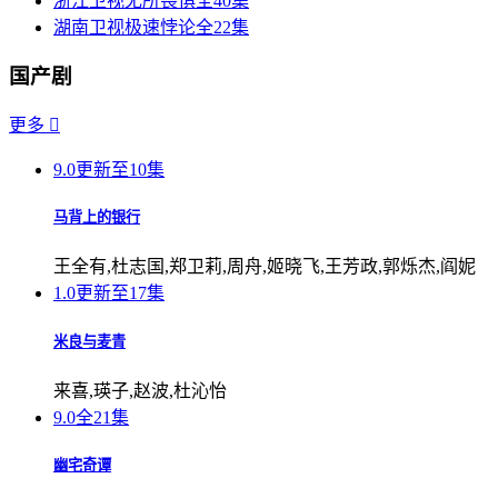
浙江卫视
无所畏惧
全40集
湖南卫视
极速悖论
全22集
国产剧
更多

9.0
更新至10集
马背上的银行
王全有,杜志国,郑卫莉,周舟,姬晓飞,王芳政,郭烁杰,阎妮
1.0
更新至17集
米良与麦青
来喜,瑛子,赵波,杜沁怡
9.0
全21集
幽宅奇谭