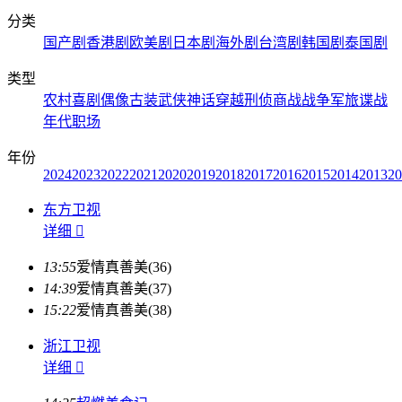
分类
国产剧
香港剧
欧美剧
日本剧
海外剧
台湾剧
韩国剧
泰国剧
类型
农村
喜剧
偶像
古装
武侠
神话
穿越
刑侦
商战
战争
军旅
谍战
年代
职场
年份
2024
2023
2022
2021
2020
2019
2018
2017
2016
2015
2014
2013
20
东方卫视
详细

13:55
爱情真善美(36)
14:39
爱情真善美(37)
15:22
爱情真善美(38)
浙江卫视
详细
