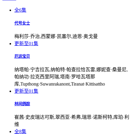
全6集
代号女士
梅利莎·乔治,西蒙娜·凯塞尔,迪恩·奥戈曼
更新至01集
厄运宝贝
纳塔帕·宁吉拉瓦,纳帕特·帕查拉恰瓦雷,娜妮查·桑曼尼,
帕纳功·拉克西里阿瑞,塔南·罗哈瓦塔那
库,Tupthong·Suwanrakanont,Tiranat·Kittisattho
更新至01集
林间鸽踪
崔茜·史皮瑞达可斯,翠西亚·希弗,瑞恩·诺斯柯特,库珀·利
维
全8集